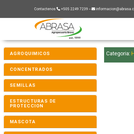
Contactenos
+505 2249 7239 --
informacion@abrasa.c
Abrasa - Ir a inicio
Categoria:
AGROQUIMICOS
CONCENTRADOS
SEMILLAS
ESTRUCTURAS DE
PROTECCION
MASCOTA