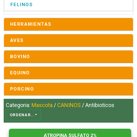
FELINOS
HERRAMIENTAS
AVES
BOVINO
EQUINO
PORCINO
Categoria:
Mascota
/
CANINOS
/ Antibioticos
ORDENAR..
ATROPINA SULFATO 2%