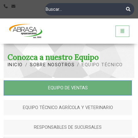
Abrasa - Ir a inicio
Toggle n
Conozca a nuestro Equipo
INICIO
SOBRE NOSOTROS
EQUIPO TÉCNICO
EQUIPO DE VENTAS
EQUIPO TÉCNICO AGRÍCOLA Y VETERINARIO
RESPONSABLES DE SUCURSALES